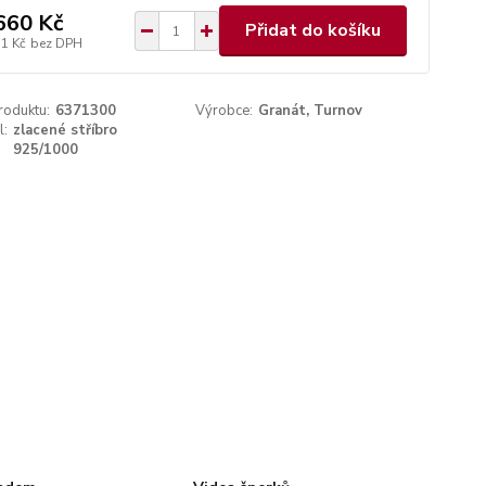
660 Kč
Přidat do košíku
51 Kč
bez DPH
roduktu:
6371300
Výrobce:
Granát, Turnov
l:
zlacené stříbro
925/1000