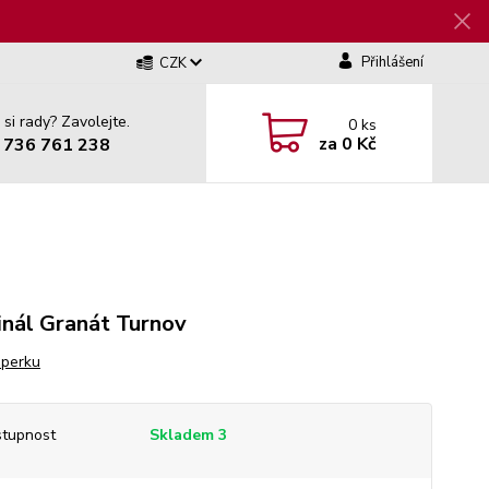
Přihlášení
CZK
 si rady? Zavolejte.
0
ks
za
0 Kč
 736 761 238
inál Granát Turnov
šperku
tupnost
Skladem 3