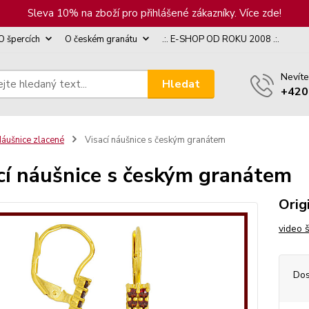
Sleva 10% na zboží pro přihlášené zákazníky. Více zde!
O špercích
O českém granátu
.:. E-SHOP OD ROKU 2008 .:.
Nevíte
Hledat
+420
áušnice zlacené
Visací náušnice s českým granátem
cí náušnice s českým granátem
Orig
video 
Dos