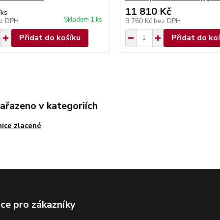
11 810 Kč
/
ks
Skladem 1 ks
z DPH
9 760 Kč
bez DPH
Přidat do košíku
Přidat do ko
zařazeno v kategoriích
ice zlacené
ce pro zákazníky