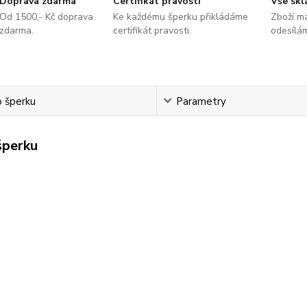
Doprava zdarma
Certifikát pravosti
Vše sk
Od 1500,- Kč doprava
Ke každému šperku přikládáme
Zboží m
zdarma.
certifikát pravosti.
odesílá
o šperku
Parametry
šperku