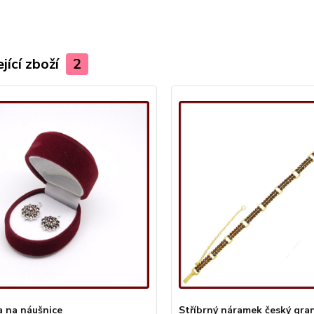
jící zboží
2
a na náušnice
Stříbrný náramek český gra