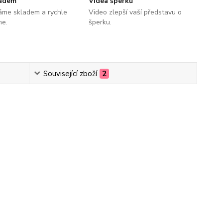
ladem
Videa šperků
áme skladem a rychle
Video zlepší vaší představu o
me.
šperku.
Související zboží
2