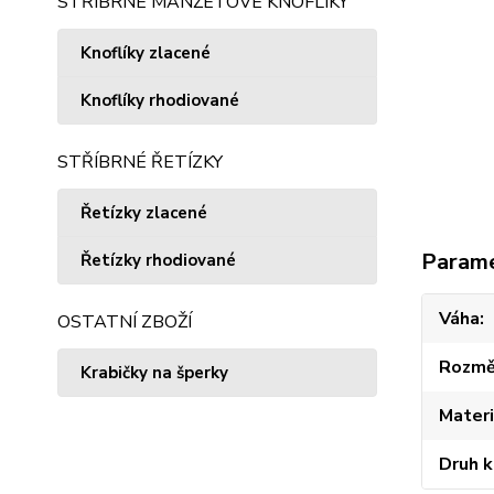
STŘÍBRNÉ MANŽETOVÉ KNOFLÍKY
Knoflíky zlacené
Knoflíky rhodiované
STŘÍBRNÉ ŘETÍZKY
Řetízky zlacené
Param
Řetízky rhodiované
Váha
OSTATNÍ ZBOŽÍ
Rozmě
Krabičky na šperky
Materi
Druh 