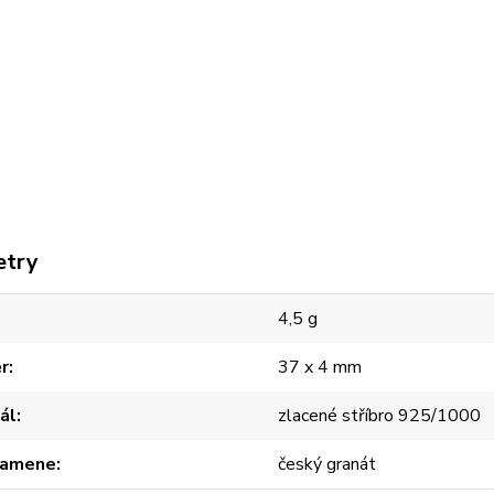
etry
4,5 g
r
37 x 4 mm
ál
zlacené stříbro 925/1000
kamene
český granát