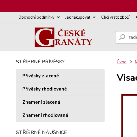
Obchodní podmínky
Jak nakupovat
Chci vrátit zboží
STŘÍBRNÉ PŘÍVĚSKY
Úvod
N
Visa
Přívěsky zlacené
Přívěsky rhodiované
Znamení zlacená
Znamení rhodiovaná
STŘÍBRNÉ NÁUŠNICE