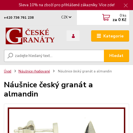
Sleva 10% na zboží pro přihlášené zákazníky. Více zde!
0
ks
CZK
+420 736 761 238
za
0 Kč
Kategorie
Hledat
Úvod
Náušnice rhodiované
Náušnice český granát a almandin
Náušnice český granát a
almandin