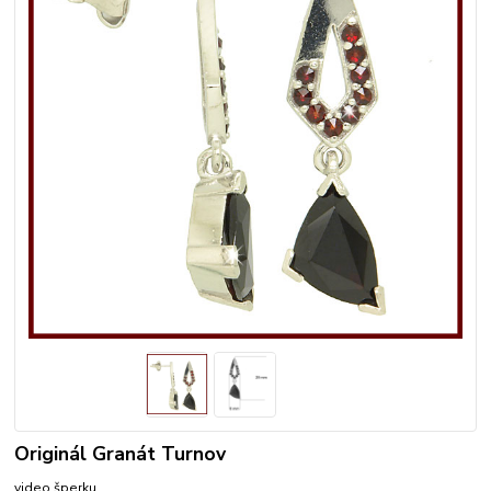
Originál Granát Turnov
video šperku