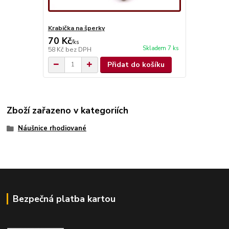
Krabička na šperky
70 Kč
/
ks
Skladem 7 ks
58 Kč
bez DPH
Přidat do košíku
Zboží zařazeno v kategoriích
Náušnice rhodiované
Bezpečná platba kartou