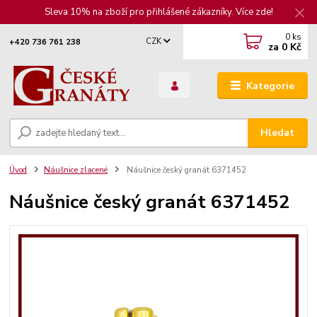
Sleva 10% na zboží pro přihlášené zákazníky. Více zde!
0
ks
CZK
+420 736 761 238
za
0 Kč
Kategorie
Hledat
Úvod
Náušnice zlacené
Náušnice český granát 6371452
Náušnice český granát 6371452