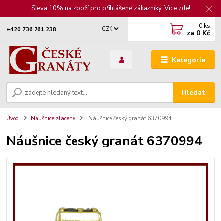
Sleva 10% na zboží pro přihlášené zákazníky. Více zde!
0
ks
CZK
+420 736 761 238
za
0 Kč
Kategorie
Hledat
Úvod
Náušnice zlacené
Náušnice český granát 6370994
Náušnice český granát 6370994