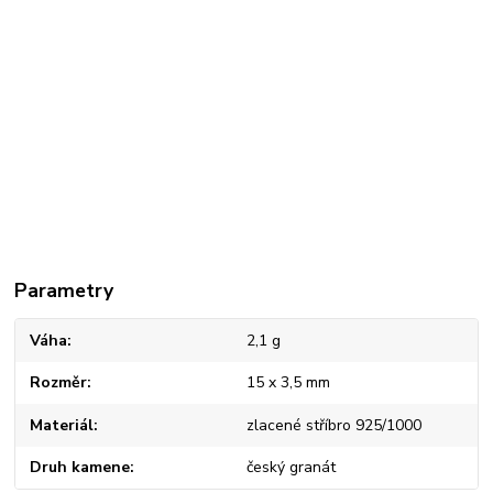
Parametry
Váha
2,1 g
Rozměr
15 x 3,5 mm
Materiál
zlacené stříbro 925/1000
Druh kamene
český granát