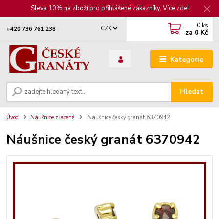
Sleva 10% na zboží pro přihlášené zákazníky. Více zde!
0
ks
CZK
+420 736 761 238
za
0 Kč
Kategorie
Hledat
Úvod
Náušnice zlacené
Náušnice český granát 6370942
Náušnice český granát 6370942