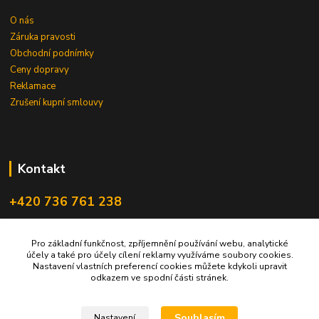
O nás
Záruka pravosti
Obchodní podnímky
Ceny dopravy
Reklamace
Zrušení kupní smlouvy
Kontakt
+420 736 761 238
ceskegranaty@email.cz
Pro základní funkčnost, zpříjemnění používání webu, analytické
účely a také pro účely cílení reklamy využíváme soubory cookies.
Nastavení vlastních preferencí cookies můžete kdykoli upravit
odkazem ve spodní části stránek.
Souhlasím
Nastavení