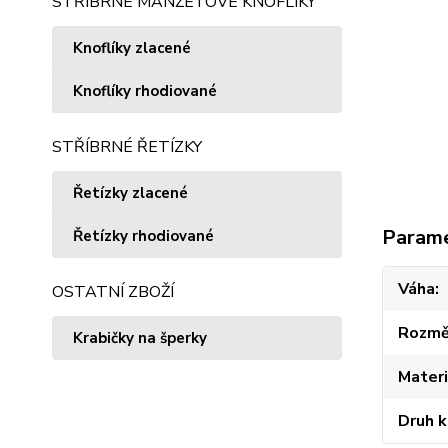
STŘÍBRNÉ MANŽETOVÉ KNOFLÍKY
Knoflíky zlacené
Knoflíky rhodiované
STŘÍBRNÉ ŘETÍZKY
Řetízky zlacené
Param
Řetízky rhodiované
Váha
OSTATNÍ ZBOŽÍ
Rozmě
Krabičky na šperky
Materi
Druh 