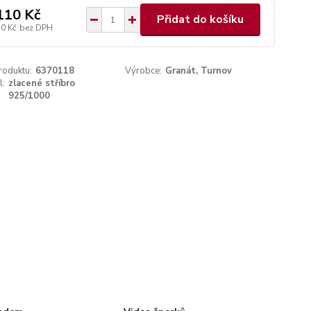
110 Kč
Přidat do košíku
70 Kč
bez DPH
roduktu:
6370118
Výrobce:
Granát, Turnov
l:
zlacené stříbro
925/1000