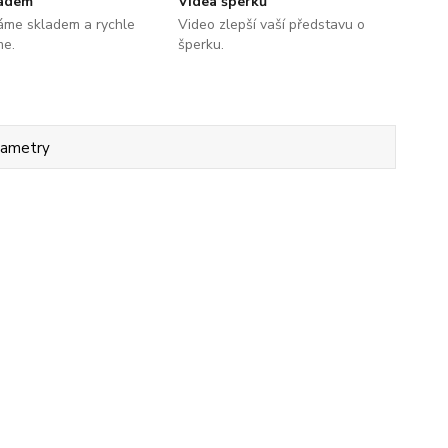
ladem
Videa šperků
áme skladem a rychle
Video zlepší vaší představu o
me.
šperku.
rametry