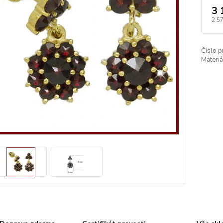
3 
2 5
Číslo p
Materiá