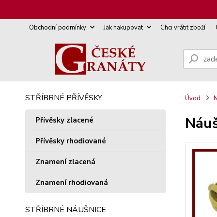
Obchodní podmínky
Jak nakupovat
Chci vrátit zboží
STŘÍBRNÉ PŘÍVĚSKY
Úvod
N
Náuš
Přívěsky zlacené
Přívěsky rhodiované
Znamení zlacená
Znamení rhodiovaná
STŘÍBRNÉ NÁUŠNICE