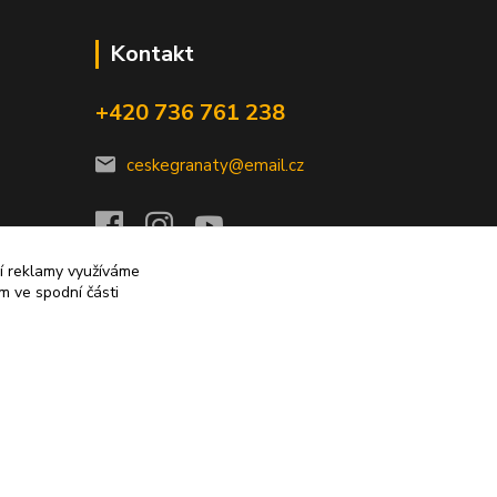
Kontakt
+420 736 761 238
ceskegranaty@email.cz
ní reklamy využíváme
m ve spodní části
Vytvořeno na
Eshop-rychle.cz