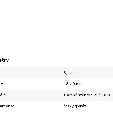
etry
3,1 g
r
18 x 9 mm
ál
zlacené stříbro 925/1000
kamene
český granát