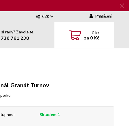
Přihlášení
CZK
 si rady? Zavolejte.
0
ks
za
0 Kč
 736 761 238
inál Granát Turnov
šperku
tupnost
Skladem 1