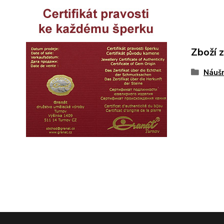
Zboží 
Náušn