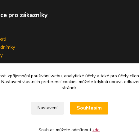
ce pro zákazníky
sti
odnímky
vy
ní smlouvy
ost, zpříjemnění používání webu, analytické účely a také pro účely cíle
 Nastavení vlastních preferencí cookies můžete kdykoli upravit odkaze
stránek.
Upravit sběr cookies.
Souhlasím
Nastavení
Souhlas můžete odmítnout
zde
.