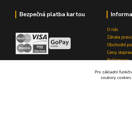
Bezpečná platba kartou
Informa
O nás
Záruka pravo
Obchodní p
Ceny dopra
Reklamace
Zrušení kup
Pro základní funkčn
soubory cookies.