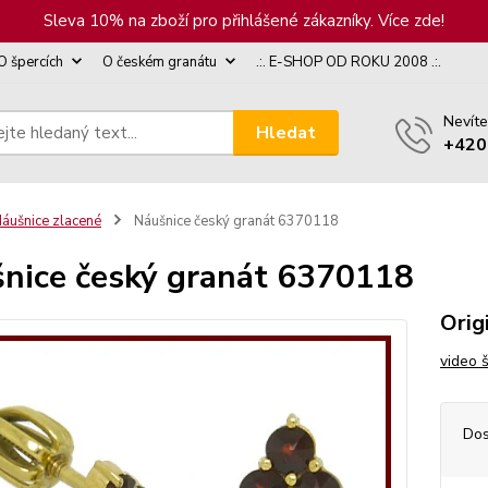
Sleva 10% na zboží pro přihlášené zákazníky. Více zde!
O špercích
O českém granátu
.:. E-SHOP OD ROKU 2008 .:.
Nevíte
Hledat
+420
áušnice zlacené
Náušnice český granát 6370118
nice český granát 6370118
Orig
video 
Dos