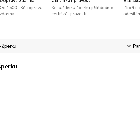
Doprava zdarma
Certifikát pravosti
Vše sk
Od 1500,- Kč doprava
Ke každému šperku přikládáme
Zboží m
zdarma.
certifikát pravosti.
odesílá
o šperku
Pa
šperku