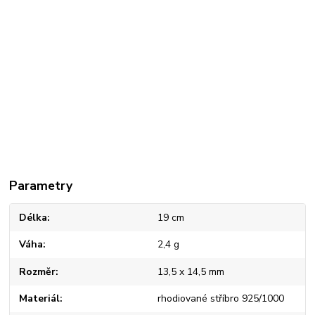
Parametry
Délka
19 cm
Váha
2,4 g
Rozměr
13,5 x 14,5 mm
Materiál
rhodiované stříbro 925/1000