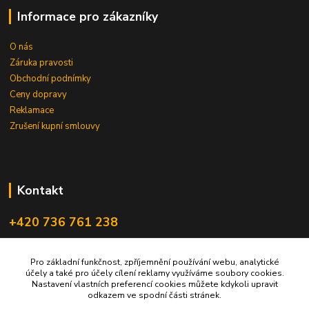
Informace pro zákazníky
O nás
Záruka pravosti
Obchodní podnímky
Ceny dopravy
Reklamace
Zrušení kupní smlouvy
Kontakt
+420 736 761 238
ceskegranaty@email.cz
Pro základní funkčnost, zpříjemnění používání webu, analytické
účely a také pro účely cílení reklamy využíváme soubory cookies.
Nastavení vlastních preferencí cookies můžete kdykoli upravit
odkazem ve spodní části stránek.