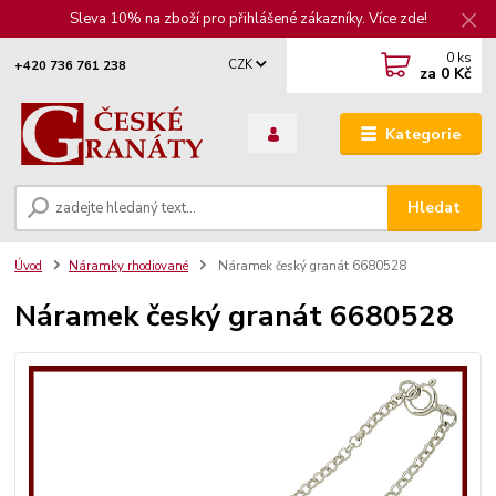
Sleva 10% na zboží pro přihlášené zákazníky. Více zde!
0
ks
CZK
+420 736 761 238
za
0 Kč
Kategorie
Hledat
Úvod
Náramky rhodiované
Náramek český granát 6680528
Náramek český granát 6680528