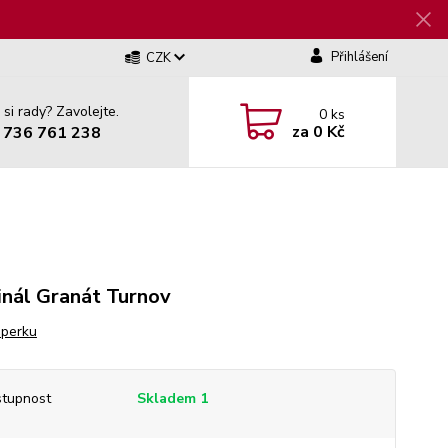
Přihlášení
CZK
 si rady? Zavolejte.
0
ks
za
0 Kč
 736 761 238
inál Granát Turnov
šperku
tupnost
Skladem 1