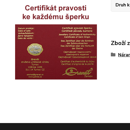
Druh 
Zboží 
Nára