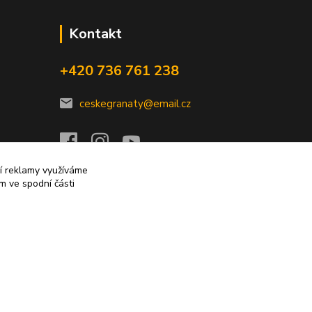
Kontakt
+420 736 761 238
ceskegranaty@email.cz
ní reklamy využíváme
m ve spodní části
Vytvořeno na
Eshop-rychle.cz