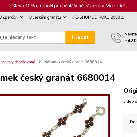
Sleva 10% na zboží pro přihlášené zákazníky. Více zde!
O špercích
O českém granátu
.:. E-SHOP OD ROKU 2008 .:.
Nevíte
Hledat
+420
áramky rhodiované
Náramek český granát 6680014
mek český granát 6680014
Orig
video 
Dos