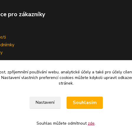
ce pro zákazníky
sti
odnímky
vy
ní smlouvy
ost, zpříjemnění používání webu, analytické účely a také pro účely cíle
 Nastavení vlastních preferencí cookies můžete kdykoli upravit odkaze
stránek.
Upravit sběr cookies.
Souhlasím
Nastavení
Souhlas můžete odmítnout
zde
.