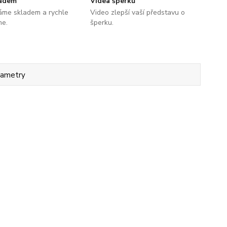
ladem
Videa šperků
áme skladem a rychle
Video zlepší vaší představu o
me.
šperku.
rametry