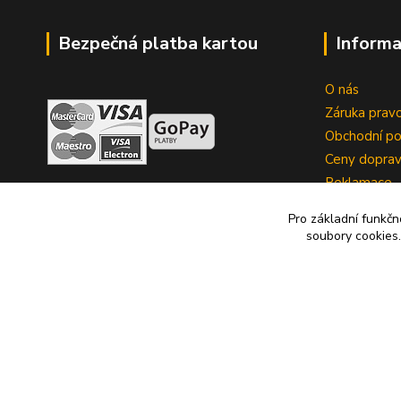
Bezpečná platba kartou
Informa
O nás
Záruka pravo
Obchodní p
Ceny dopra
Reklamace
Zrušení kup
Pro základní funkčn
soubory cookies.