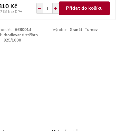
810 Kč
Přidat do košíku
07 Kč
bez DPH
roduktu:
6680014
Výrobce:
Granát, Turnov
l:
rhodiované stříbro
925/1000