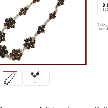
9 
8 1
Číslo p
Materiá