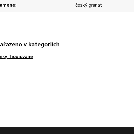
kamene
český granát
zařazeno v kategoriích
mky rhodiované