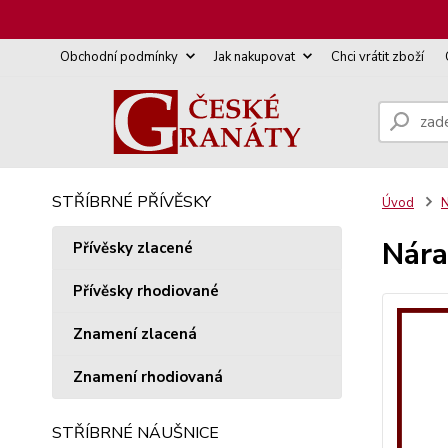
Obchodní podmínky
Jak nakupovat
Chci vrátit zboží
STŘÍBRNÉ PŘÍVĚSKY
Úvod
N
Nára
Přívěsky zlacené
Přívěsky rhodiované
Znamení zlacená
Znamení rhodiovaná
STŘÍBRNÉ NÁUŠNICE