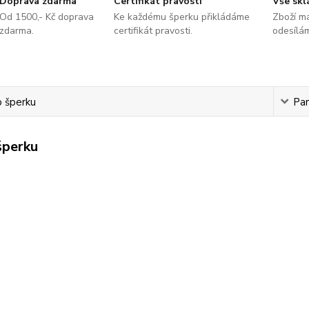
Doprava zdarma
Certifikát pravosti
Vše sk
Od 1500,- Kč doprava
Ke každému šperku přikládáme
Zboží m
zdarma.
certifikát pravosti.
odesílá
o šperku
Pa
šperku