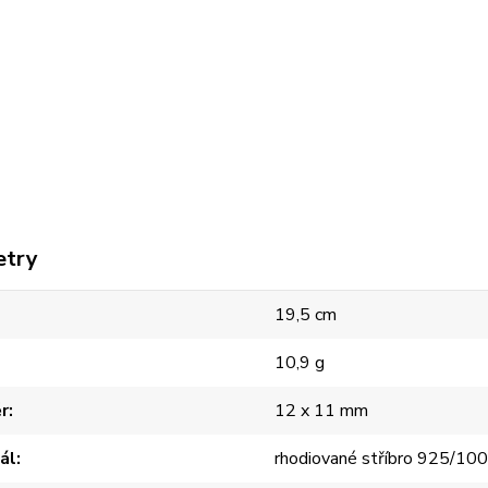
etry
19,5 cm
10,9 g
r
12 x 11 mm
ál
rhodiované stříbro 925/10