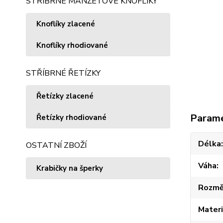
STŘÍBRNÉ MANŽETOVÉ KNOFLÍKY
Knoflíky zlacené
Knoflíky rhodiované
STŘÍBRNÉ ŘETÍZKY
Řetízky zlacené
Param
Řetízky rhodiované
Délka
OSTATNÍ ZBOŽÍ
Váha
Krabičky na šperky
Rozmě
Materi