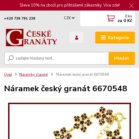
Sleva 10% na zboží pro přihlášené zákazníky. Více zde!
0
ks
CZK
+420 736 761 238
za
0 Kč
Kategorie
Hledat
Úvod
Náramky zlacené
Náramek český granát 6670548
Náramek český granát 6670548