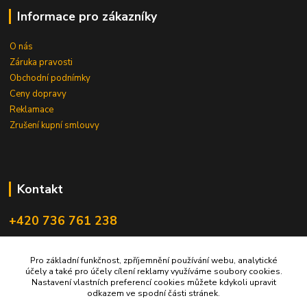
Informace pro zákazníky
O nás
Záruka pravosti
Obchodní podnímky
Ceny dopravy
Reklamace
Zrušení kupní smlouvy
Kontakt
+420 736 761 238
ceskegranaty@email.cz
Pro základní funkčnost, zpříjemnění používání webu, analytické
účely a také pro účely cílení reklamy využíváme soubory cookies.
Nastavení vlastních preferencí cookies můžete kdykoli upravit
odkazem ve spodní části stránek.