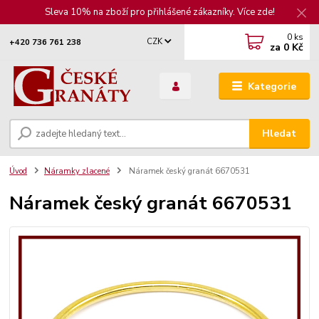
Sleva 10% na zboží pro přihlášené zákazníky. Více zde!
0
ks
CZK
+420 736 761 238
za
0 Kč
Kategorie
Hledat
Úvod
Náramky zlacené
Náramek český granát 6670531
Náramek český granát 6670531