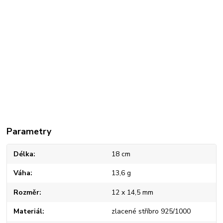
Parametry
Délka
18 cm
Váha
13,6 g
Rozměr
12 x 14,5 mm
Materiál
zlacené stříbro 925/1000