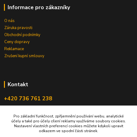
Informace pro zákazníky
O nás
Záruka pravosti
Obchodní podnímky
Ceny dopravy
Reklamace
Zrušení kupní smlouvy
Kontakt
+420 736 761 238
ceskegranaty@email.cz
Pro základní funkčnost, zpříjemnění používání webu, analytické
účely a také pro účely cílení reklamy využíváme soubory cookies.
Nastavení vlastních preferencí cookies můžete kdykoli upravit
odkazem ve spodní části stránek.