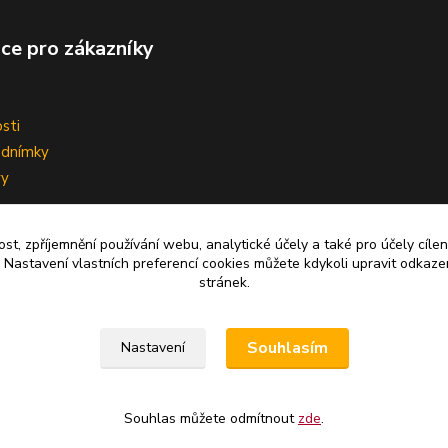
ce pro zákazníky
sti
odnímky
vy
ní smlouvy
ost, zpříjemnění používání webu, analytické účely a také pro účely cíle
 Nastavení vlastních preferencí cookies můžete kdykoli upravit odkaze
stránek.
Upravit sběr cookies.
Souhlasím
Nastavení
Souhlas můžete odmítnout
zde
.