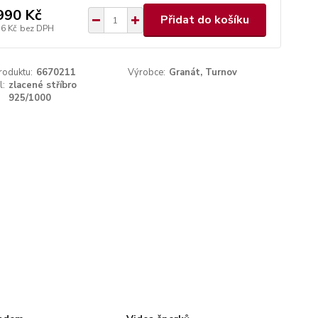
990 Kč
Přidat do košíku
56 Kč
bez DPH
roduktu:
6670211
Výrobce:
Granát, Turnov
l:
zlacené stříbro
925/1000