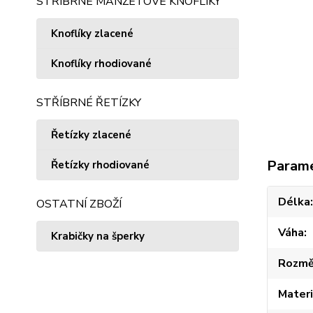
STŘÍBRNÉ MANŽETOVÉ KNOFLÍKY
Knoflíky zlacené
Knoflíky rhodiované
STŘÍBRNÉ ŘETÍZKY
Řetízky zlacené
Param
Řetízky rhodiované
Délka
OSTATNÍ ZBOŽÍ
Váha
Krabičky na šperky
Rozmě
Materi