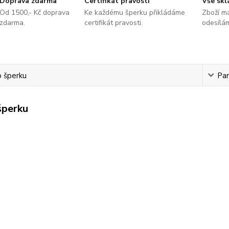
Doprava zdarma
Certifikát pravosti
Vše sk
Od 1500,- Kč doprava
Ke každému šperku přikládáme
Zboží m
zdarma.
certifikát pravosti.
odesílá
o šperku
Pa
šperku