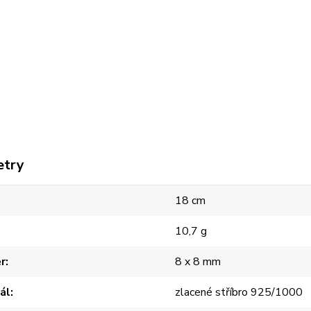
etry
18 cm
10,7 g
r
8 x 8 mm
ál
zlacené stříbro 925/1000