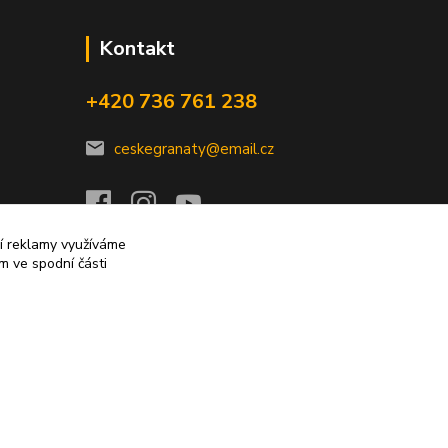
Kontakt
+420 736 761 238
ceskegranaty@email.cz
ní reklamy využíváme
m ve spodní části
Vytvořeno na
Eshop-rychle.cz