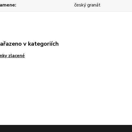
kamene
český granát
zařazeno v kategoriích
mky zlacené