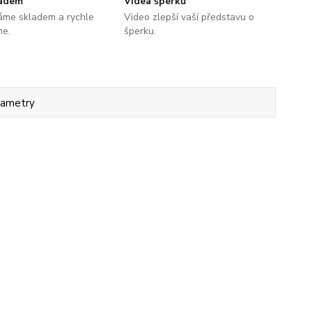
ladem
Videa šperků
áme skladem a rychle
Video zlepší vaší představu o
me.
šperku.
rametry