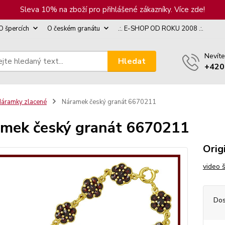
Sleva 10% na zboží pro přihlášené zákazníky. Více zde!
O špercích
O českém granátu
.:. E-SHOP OD ROKU 2008 .:.
Nevíte
Hledat
+420
áramky zlacené
Náramek český granát 6670211
mek český granát 6670211
Orig
video 
Dos