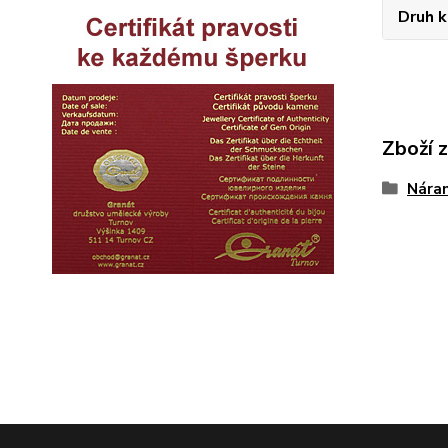
Druh 
Zboží 
Nára