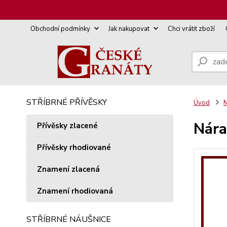
Obchodní podmínky
Jak nakupovat
Chci vrátit zboží
STŘÍBRNÉ PŘÍVĚSKY
Úvod
N
Nára
Přívěsky zlacené
Přívěsky rhodiované
Znamení zlacená
Znamení rhodiovaná
STŘÍBRNÉ NÁUŠNICE