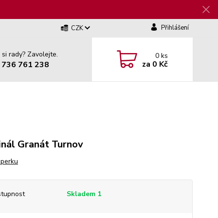
Přihlášení
CZK
 si rady? Zavolejte.
0
ks
za
0 Kč
 736 761 238
inál Granát Turnov
šperku
tupnost
Skladem 1