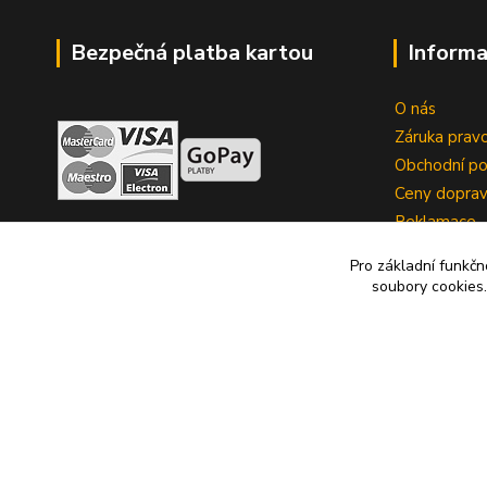
Bezpečná platba kartou
Informa
O nás
Záruka pravo
Obchodní p
Ceny dopra
Reklamace
Zrušení kup
Pro základní funkčn
soubory cookies.