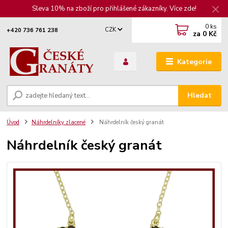
Sleva 10% na zboží pro přihlášené zákazníky. Více zde!
0
ks
CZK
+420 736 761 238
za
0 Kč
Kategorie
Hledat
Úvod
Náhrdelníky zlacené
Náhrdelník český granát
Náhrdelník český granát