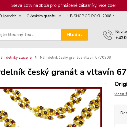
Sleva 10% na zboží pro přihlášené zákazníky. Více zde!
O špercích
O českém granátu
.:. E-SHOP OD ROKU 2008 .:.
Nevíte
Hledat
+420
áhrdelníky zlacené
Náhrdelník český granát a vltavín 6770909
delník český granát a vltavín 
Orig
video 
Dos