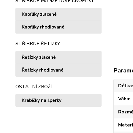
STŘÍBRNÉ MANŽETOVÉ KNOFLÍKY
Knoflíky zlacené
Knoflíky rhodiované
STŘÍBRNÉ ŘETÍZKY
Řetízky zlacené
Param
Řetízky rhodiované
Délka
OSTATNÍ ZBOŽÍ
Váha
Krabičky na šperky
Rozmě
Materi