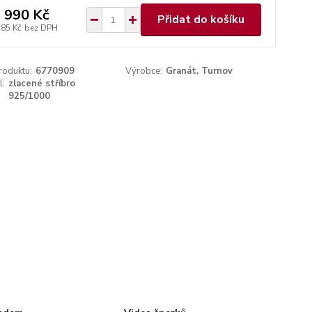
 990 Kč
Přidat do košíku
785 Kč
bez DPH
roduktu:
6770909
Výrobce:
Granát, Turnov
l:
zlacené stříbro
925/1000