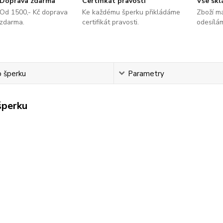
Doprava zdarma
Certifikát pravosti
Vše sk
Od 1500,- Kč doprava
Ke každému šperku přikládáme
Zboží m
zdarma.
certifikát pravosti.
odesílá
o šperku
Parametry
šperku