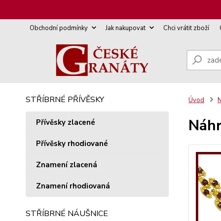
Obchodní podmínky
Jak nakupovat
Chci vrátit zboží
STŘÍBRNÉ PŘÍVĚSKY
Úvod
N
Náhr
Přívěsky zlacené
Přívěsky rhodiované
Znamení zlacená
Znamení rhodiovaná
STŘÍBRNÉ NÁUŠNICE