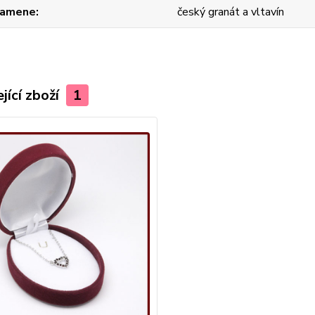
kamene
český granát a vltavín
jící zboží
1