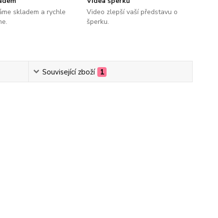
ladem
Videa šperků
áme skladem a rychle
Video zlepší vaší představu o
me.
šperku.
Související zboží
1