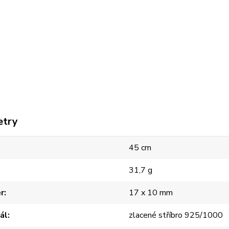
etry
45 cm
31,7 g
r
17 x 10 mm
ál
zlacené stříbro 925/1000