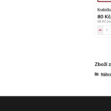
Krabičk
80 Kč
66 Kč
be
Zboží 
Náhrd