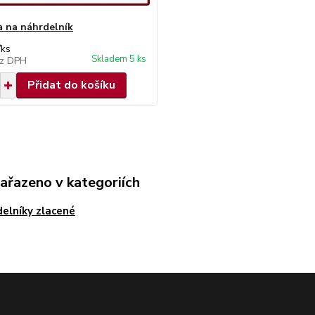
a na náhrdelník
/
ks
Skladem 5 ks
z DPH
Přidat do košíku
zařazeno v kategoriích
elníky zlacené