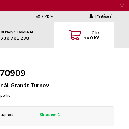
Přihlášení
CZK
 si rady? Zavolejte.
0
ks
za
0 Kč
 736 761 238
6770909
inál Granát Turnov
šperku
tupnost
Skladem 1