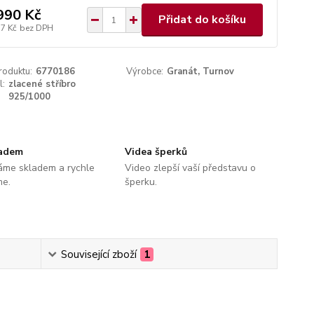
990 Kč
Přidat do košíku
77 Kč
bez DPH
roduktu:
6770186
Výrobce:
Granát, Turnov
l:
zlacené stříbro
925/1000
ladem
Videa šperků
áme skladem a rychle
Video zlepší vaší představu o
me.
šperku.
Související zboží
1