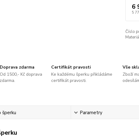
6 
5 7
Číslo p
Materiá
Doprava zdarma
Certifikát pravosti
Vše sk
Od 1500,- Kč doprava
Ke každému šperku přikládáme
Zboží m
zdarma.
certifikát pravosti.
odesílá
o šperku
Parametry
šperku