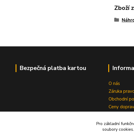
Zboží 
Náhrd
Bezpečná platba kartou
Informa
O nás
Záruka pravo
Obchodní p
Ceny dopra
Reklamace
Zrušení kup
Pro základní funkčn
soubory cookies.