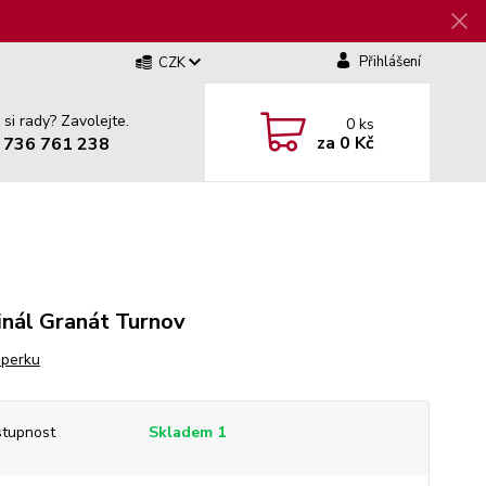
Přihlášení
CZK
 si rady? Zavolejte.
0
ks
za
0 Kč
 736 761 238
inál Granát Turnov
šperku
tupnost
Skladem 1