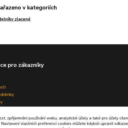
zařazeno v kategoriích
elníky zlacené
ce pro zákazníky
sti
odnímky
vy
ní smlouvy
ost, zpříjemnění používání webu, analytické účely a také pro účely cíle
 Nastavení vlastních preferencí cookies můžete kdykoli upravit odkaze