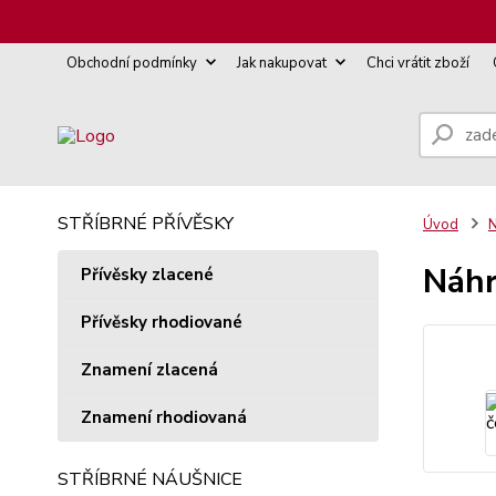
Obchodní podmínky
Jak nakupovat
Chci vrátit zboží
STŘÍBRNÉ PŘÍVĚSKY
Úvod
N
Náhr
Přívěsky zlacené
Přívěsky rhodiované
Znamení zlacená
Znamení rhodiovaná
STŘÍBRNÉ NÁUŠNICE