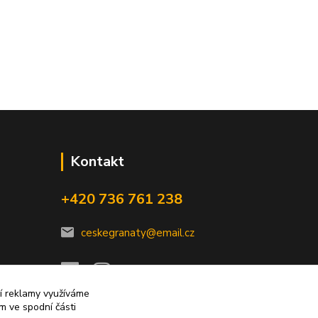
Kontakt
+420 736 761 238
ceskegranaty@email.cz
ní reklamy využíváme
m ve spodní části