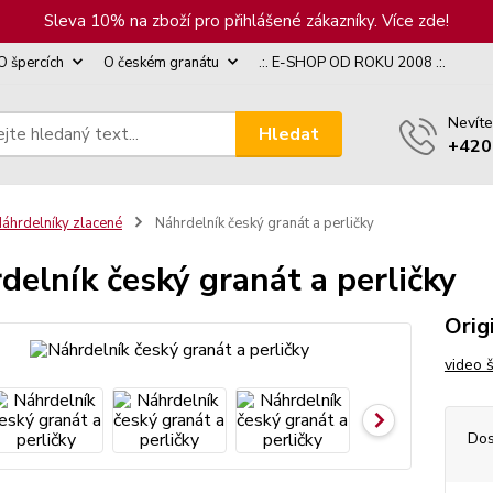
Sleva 10% na zboží pro přihlášené zákazníky. Více zde!
O špercích
O českém granátu
.:. E-SHOP OD ROKU 2008 .:.
Nevíte
Hledat
+420
áhrdelníky zlacené
Náhrdelník český granát a perličky
delník český granát a perličky
Orig
video 
Dos