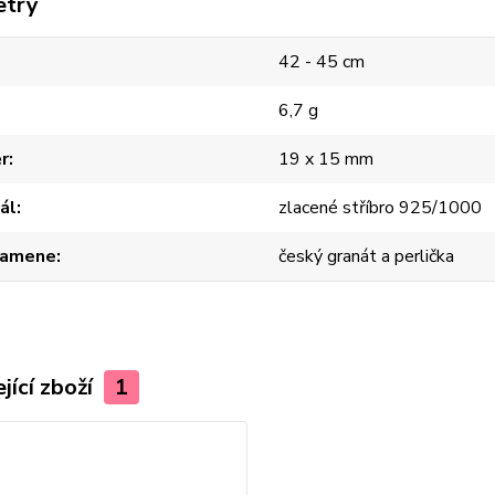
etry
42 - 45 cm
6,7 g
r
19 x 15 mm
ál
zlacené stříbro 925/1000
kamene
český granát a perlička
jící zboží
1