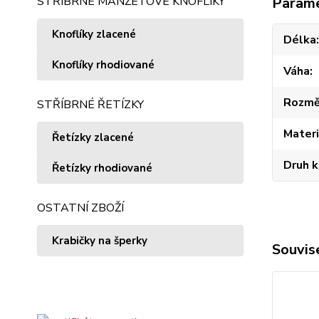
STŘÍBRNÉ MANŽETOVÉ KNOFLÍKY
Param
Knoflíky zlacené
Délka
Knoflíky rhodiované
Váha
Rozmě
STŘÍBRNÉ ŘETÍZKY
Materi
Řetízky zlacené
Druh 
Řetízky rhodiované
OSTATNÍ ZBOŽÍ
Krabičky na šperky
Souvise