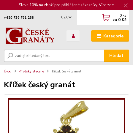
Sleva 10% na zboží pro přihlášené zákazníky. Více zde!
0
ks
CZK
+420 736 761 238
za
0 Kč
Kategorie
Hledat
Úvod
Přívěsky zlacené
Křížek český granát
Křížek český granát