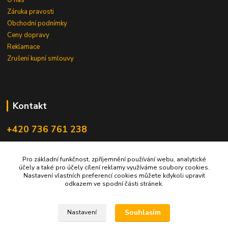
Záruka pravosti
Obchodní podnímky
Ceny dopravy
Reklamace
Zrušení kupní smlouvy
Kontakt
+420 736 761 238
ceskegranaty@email.cz
Pro základní funkčnost, zpříjemnění používání webu, analytické
účely a také pro účely cílení reklamy využíváme soubory cookies.
Nastavení vlastních preferencí cookies můžete kdykoli upravit
odkazem ve spodní části stránek.
Souhlasím
Nastavení
Upravit sběr cookies.