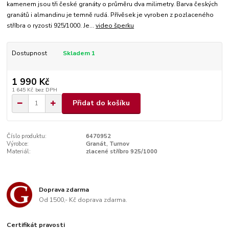
kamenem jsou tři české granáty o průměru dva milimetry. Barva českých
granátů i almandinu je temně rudá. Přívěsek je vyroben z pozlaceného
stříbra o ryzosti 925/1000. Je...
video šperku
Dostupnost
Skladem 1
1 990 Kč
1 645 Kč
bez DPH
Přidat do košíku
Číslo produktu:
6470952
Výrobce:
Granát, Turnov
Materiál:
zlacené stříbro 925/1000
Doprava zdarma
Od 1500,- Kč doprava zdarma.
Certifikát pravosti