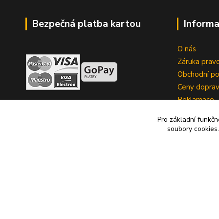
Bezpečná platba kartou
Informa
O nás
Záruka pravo
Obchodní p
Ceny dopra
Reklamace
Zrušení kup
Pro základní funkčn
soubory cookies.