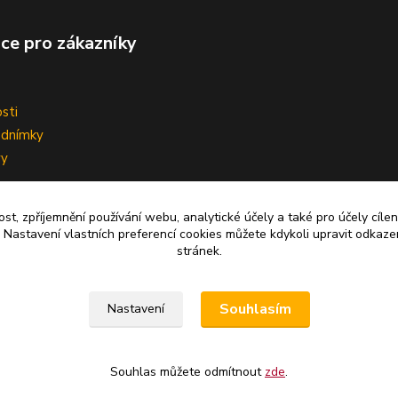
ce pro zákazníky
sti
odnímky
vy
ní smlouvy
ost, zpříjemnění používání webu, analytické účely a také pro účely cíle
 Nastavení vlastních preferencí cookies můžete kdykoli upravit odkaze
stránek.
Upravit sběr cookies.
Souhlasím
Nastavení
Souhlas můžete odmítnout
zde
.