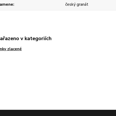
kamene
český granát
zařazeno v kategoriích
mky zlacené