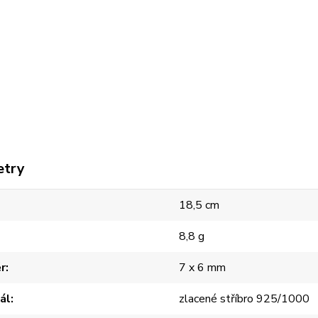
etry
18,5 cm
8,8 g
r
7 x 6 mm
ál
zlacené stříbro 925/1000