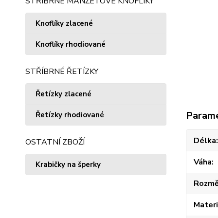
STŘÍBRNÉ MANŽETOVÉ KNOFLÍKY
Knoflíky zlacené
Knoflíky rhodiované
STŘÍBRNÉ ŘETÍZKY
Řetízky zlacené
Param
Řetízky rhodiované
Délka
OSTATNÍ ZBOŽÍ
Váha
Krabičky na šperky
Rozmě
Materi