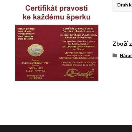
Druh 
Zboží 
Nára