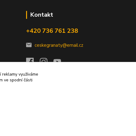
Kontakt
+420 736 761 238
ceskegranaty@email.cz
ní reklamy využíváme
m ve spodní části
Vytvořeno na
Eshop-rychle.cz