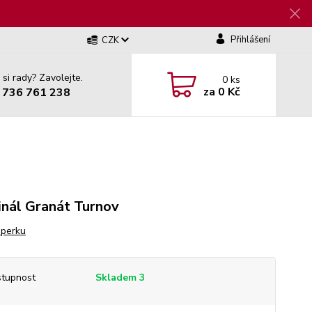
Přihlášení
CZK
 si rady? Zavolejte.
0
ks
za
0 Kč
 736 761 238
inál Granát Turnov
šperku
tupnost
Skladem 3