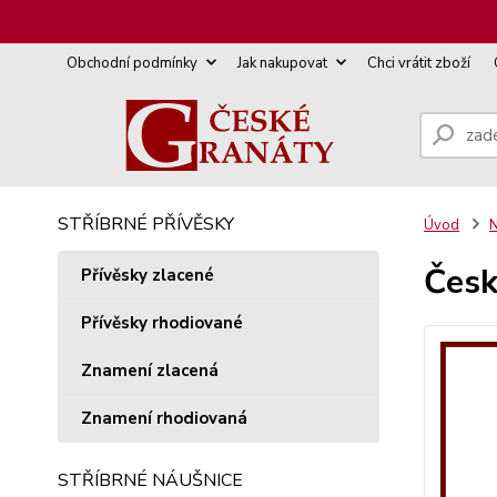
Obchodní podmínky
Jak nakupovat
Chci vrátit zboží
STŘÍBRNÉ PŘÍVĚSKY
Úvod
N
Česk
Přívěsky zlacené
Přívěsky rhodiované
Znamení zlacená
Znamení rhodiovaná
STŘÍBRNÉ NÁUŠNICE