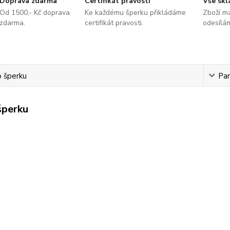
Doprava zdarma
Certifikát pravosti
Vše sk
Od 1500,- Kč doprava
Ke každému šperku přikládáme
Zboží m
zdarma.
certifikát pravosti.
odesílá
o šperku
Pa
šperku