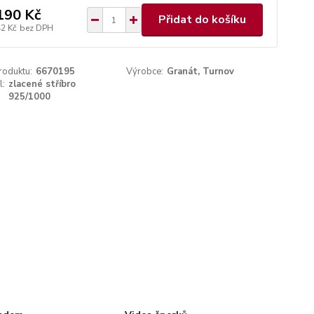
190 Kč
Přidat do košíku
42 Kč
bez DPH
roduktu:
6670195
Výrobce:
Granát, Turnov
l:
zlacené stříbro
925/1000