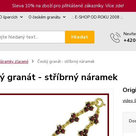
Sleva 10% na zboží pro přihlášené zákazníky. Více zde!
O špercích
O českém granátu
.:. E-SHOP OD ROKU 2008 .:.
Nevíte
Hledat
+420
áramky zlacené
Český granát - stříbrný náramek
ý granát - stříbrný náramek
Orig
video 
Dos