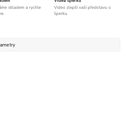
ladem
Videa šperků
áme skladem a rychle
Video zlepší vaší představu o
me.
šperku.
rametry