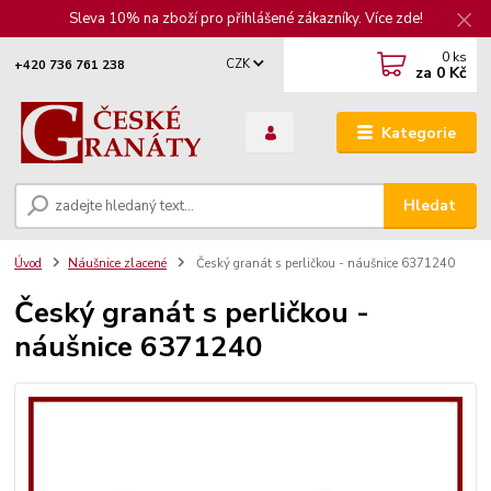
Sleva 10% na zboží pro přihlášené zákazníky. Více zde!
0
ks
CZK
+420 736 761 238
za
0 Kč
Kategorie
Hledat
Úvod
Náušnice zlacené
Český granát s perličkou - náušnice 6371240
Český granát s perličkou -
náušnice 6371240