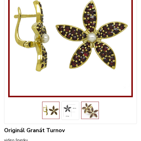
Originál Granát Turnov
video šperku