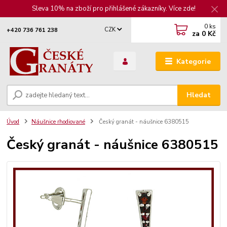
Sleva 10% na zboží pro přihlášené zákazníky. Více zde!
0
ks
CZK
+420 736 761 238
za
0 Kč
Kategorie
Hledat
Úvod
Náušnice rhodiované
Český granát - náušnice 6380515
Český granát - náušnice 6380515