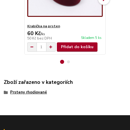
Krabička na prsten
Stříbrné náu
60 Kč
4 850 Kč
/
ks
Skladem 5 ks
50 Kč
bez DPH
4 008 Kč
bez
Přidat do košíku
Zboží zařazeno v kategoriích
Prsteny rhodiované