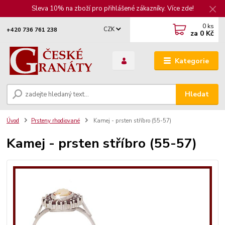
Sleva 10% na zboží pro přihlášené zákazníky. Více zde!
0
ks
CZK
+420 736 761 238
za
0 Kč
Kategorie
Hledat
Úvod
Prsteny rhodiované
Kamej - prsten stříbro (55-57)
Kamej - prsten stříbro (55-57)