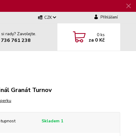
Přihlášení
CZK
 si rady? Zavolejte.
0
ks
za
0 Kč
 736 761 238
inál Granát Turnov
šperku
tupnost
Skladem 1