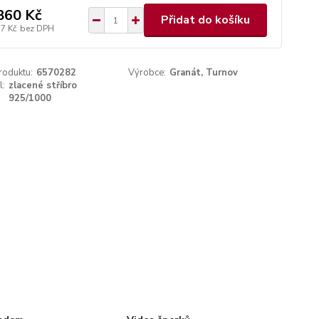
860 Kč
Přidat do košíku
17 Kč
bez DPH
roduktu:
6570282
Výrobce:
Granát, Turnov
l:
zlacené stříbro
925/1000