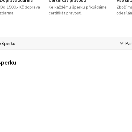
Doprava zdarma
Certifikát pravosti
Vše sk
Od 1500,- Kč doprava
Ke každému šperku přikládáme
Zboží m
zdarma.
certifikát pravosti.
odesílá
o šperku
Pa
šperku