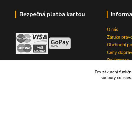
Bezpečná platba kartou
Informa
O nás
Záruka pravo
Obchodní p
Ceny dopra
Reklamace
Zrušení kup
Pro základní funkčn
soubory cookies.