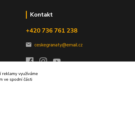
Kontakt
+420 736 761 238
ceskegranaty@email.cz
ní reklamy využíváme
m ve spodní části
Vytvořeno na
Eshop-rychle.cz