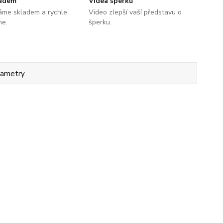
ladem
Videa šperků
áme skladem a rychle
Video zlepší vaší představu o
me.
šperku.
rametry