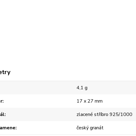
etry
4,1 g
r
17 x 27 mm
ál
zlacené stříbro 925/1000
kamene
český granát