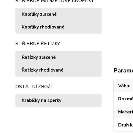
STŘÍBRNÉ MANŽETOVÉ KNOFLÍKY
Knoflíky zlacené
Knoflíky rhodiované
STŘÍBRNÉ ŘETÍZKY
Řetízky zlacené
Param
Řetízky rhodiované
Váha
OSTATNÍ ZBOŽÍ
Rozmě
Krabičky na šperky
Materi
Druh 