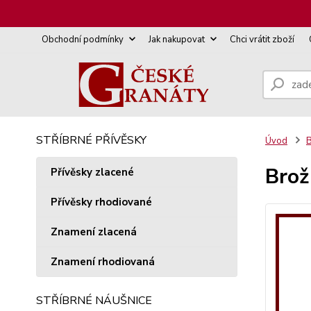
Obchodní podmínky
Jak nakupovat
Chci vrátit zboží
STŘÍBRNÉ PŘÍVĚSKY
Úvod
B
Brož
Přívěsky zlacené
Přívěsky rhodiované
Znamení zlacená
Znamení rhodiovaná
STŘÍBRNÉ NÁUŠNICE