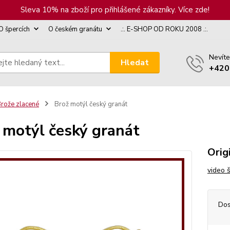
Sleva 10% na zboží pro přihlášené zákazníky. Více zde!
O špercích
O českém granátu
.:. E-SHOP OD ROKU 2008 .:.
Nevíte
Hledat
+420
rože zlacené
Brož motýl český granát
 motýl český granát
Orig
video 
Dos