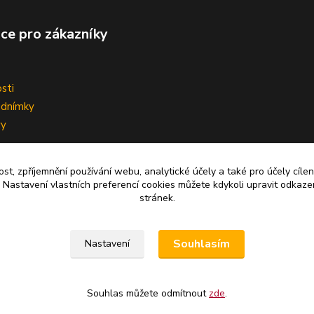
ce pro zákazníky
sti
odnímky
vy
ní smlouvy
ost, zpříjemnění používání webu, analytické účely a také pro účely cíle
 Nastavení vlastních preferencí cookies můžete kdykoli upravit odkaze
stránek.
Upravit sběr cookies.
Souhlasím
Nastavení
Souhlas můžete odmítnout
zde
.